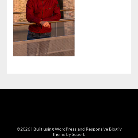
©2026
| Built using WordPress and
Responsive Blogily
theme by Superb