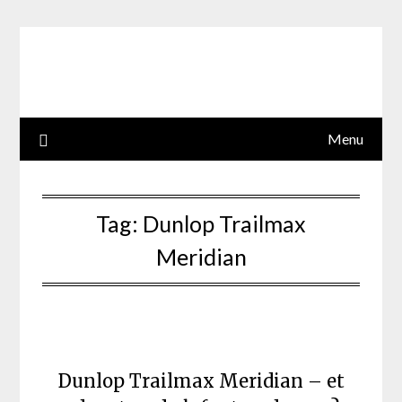
Skip
to
content
Menu
Tag:
Dunlop Trailmax
Meridian
Dunlop Trailmax Meridian – et