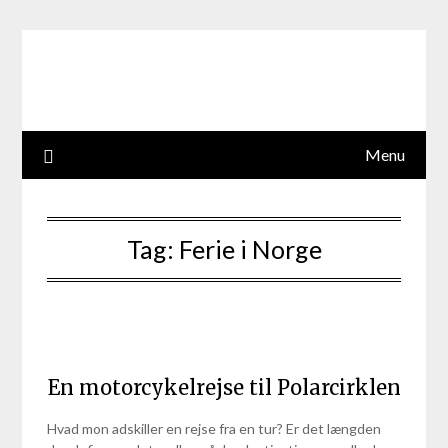
Skip
to
content
Menu
Tag:
Ferie i Norge
En motorcykelrejse til Polarcirklen
Hvad mon adskiller en rejse fra en tur? Er det længden