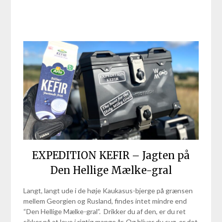
EXPEDITION KEFIR – Jagten på
Den Hellige Mælke-gral
Langt, langt ude i de høje Kaukasus-bjerge på grænsen
mellem Georgien og Rusland, findes intet mindre end
“Den Hellige Mælke-gral”. Drikker du af den, er du ret
sikker på at leve i rigtig mange år. Og bliver du syg, er det