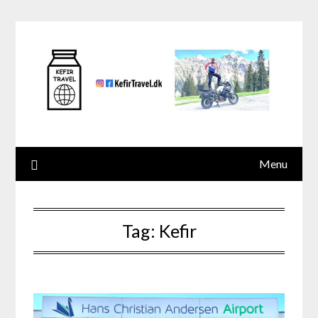
Skip
to
content
Menu
Tag:
Kefir