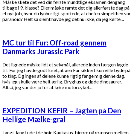
Måske skete det ved din første mundtlige eksamen dengang
tilbage i 9. klasse? Eller måske ramte det dig allerførste dag på
et nyt job, hvor du lynhurtigt spottede, at chefen simpelthen var
paranoid? Helt så slemt havde jeg det nu ikke, da jeg kørte…
MC tur til Fur: Off-road gennem
Danmarks Jurassic Park
Det lignede måske lidt et selvmål, allerede inden færgen lagde
til. For jeg havde godt luret, at øen Fur sikkert kun ville byde på
to ting. Og ingen af delene kunne rigtig fange mig denne dag,
hvis jeg skulle være helt ærlig. Bryghus og døde dinosaurer.
Altså, jeg var der jo for at køre motorcykel….
EXPEDITION KEFIR – Jagten på Den
Hellige Mælke-gral
Langt, langt ude i de høje Kaukasus-bjerge på grænsen mellem