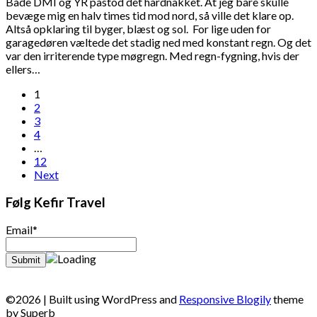
Både DMI og YR påstod det hårdnakket. At jeg bare skulle
bevæge mig en halv times tid mod nord, så ville det klare op.
Altså opklaring til byger, blæst og sol. For lige uden for
garagedøren væltede det stadig ned med konstant regn. Og det
var den irriterende type møgregn. Med regn-fygning, hvis der
ellers…
Indlægsinddeling
1
2
3
4
…
12
Next
Følg Kefir Travel
Email*
©2026
| Built using WordPress and
Responsive Blogily
theme
by Superb