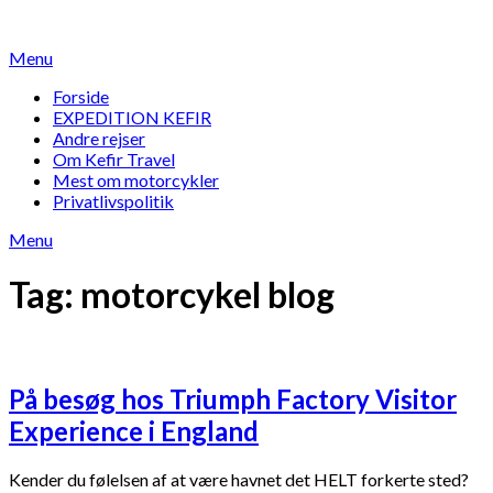
Skip
to
Menu
content
Forside
EXPEDITION KEFIR
Andre rejser
Om Kefir Travel
Mest om motorcykler
Privatlivspolitik
Menu
Tag:
motorcykel blog
På besøg hos Triumph Factory Visitor
Experience i England
Kender du følelsen af at være havnet det HELT forkerte sted?