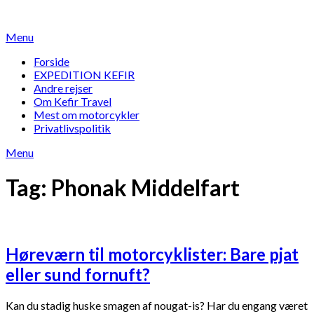
Skip
to
Menu
content
Forside
EXPEDITION KEFIR
Andre rejser
Om Kefir Travel
Mest om motorcykler
Privatlivspolitik
Menu
Tag:
Phonak Middelfart
Høreværn til motorcyklister: Bare pjat
eller sund fornuft?
Kan du stadig huske smagen af nougat-is? Har du engang været