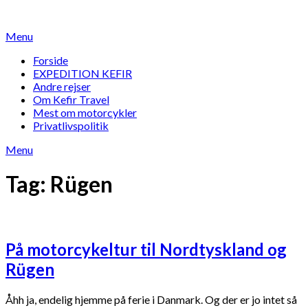
Skip
to
Menu
content
Forside
EXPEDITION KEFIR
Andre rejser
Om Kefir Travel
Mest om motorcykler
Privatlivspolitik
Menu
Tag:
Rügen
På motorcykeltur til Nordtyskland og
Rügen
Åhh ja, endelig hjemme på ferie i Danmark. Og der er jo intet så