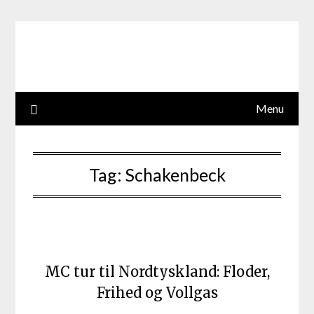
Skip
to
content
Menu
Tag:
Schakenbeck
MC tur til Nordtyskland: Floder,
Frihed og Vollgas