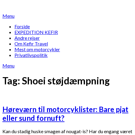
Skip
to
Menu
content
Forside
EXPEDITION KEFIR
Andre rejser
Om Kefir Travel
Mest om motorcykler
Privatlivspolitik
Menu
Tag:
Shoei støjdæmpning
Høreværn til motorcyklister: Bare pjat
eller sund fornuft?
Kan du stadig huske smagen af nougat-is? Har du engang været