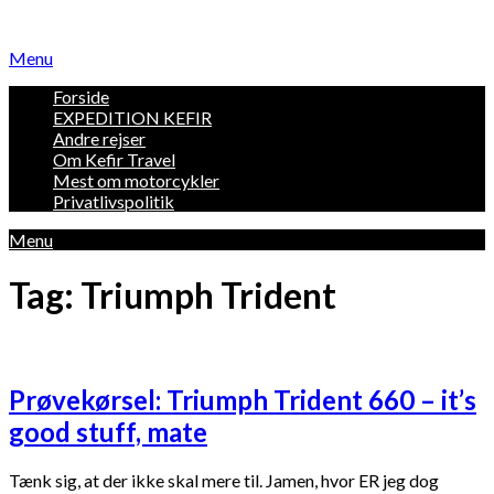
Skip
to
Menu
content
Forside
EXPEDITION KEFIR
Andre rejser
Om Kefir Travel
Mest om motorcykler
Privatlivspolitik
Menu
Tag:
Triumph Trident
Prøvekørsel: Triumph Trident 660 – it’s
good stuff, mate
Tænk sig, at der ikke skal mere til. Jamen, hvor ER jeg dog