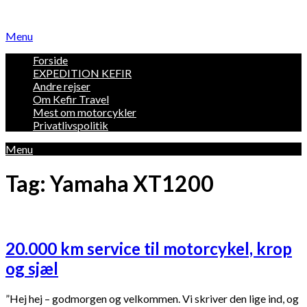
Skip
to
Menu
content
Forside
EXPEDITION KEFIR
Andre rejser
Om Kefir Travel
Mest om motorcykler
Privatlivspolitik
Menu
Tag:
Yamaha XT1200
20.000 km service til motorcykel, krop
og sjæl
”Hej hej – godmorgen og velkommen. Vi skriver den lige ind, og