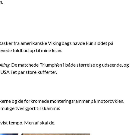
n.
tasker fra amerikanske Vikingbags havde kun siddet på
vede fuldt ud op til mine krav.
king
. De matchede Triumph’en i både størrelse og udseende, og
SA i et par store kufferter.
taskerne og de forkromede monteringsrammer på motorcyklen.
mulige tvivl gjort til skamme:
 vist tempo. Men af skal de.