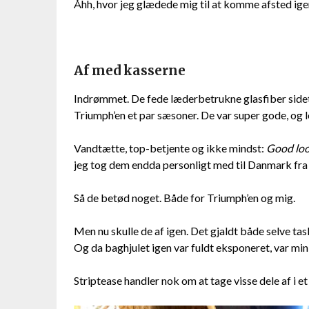
Åhh, hvor jeg glædede mig til at komme afsted ige
Af med kasserne
Indrømmet. De fede læderbetrukne glasfiber side
Triumph’en et par sæsoner. De var super gode, og le
Vandtætte, top-betjente og ikke mindst:
Good loo
jeg tog dem endda personligt med til Danmark fra U
Så de betød noget. Både for Triumph’en og mig.
Men nu skulle de af igen. Det gjaldt både selve 
Og da baghjulet igen var fuldt eksponeret, var min 
Striptease handler nok om at tage visse dele af i et