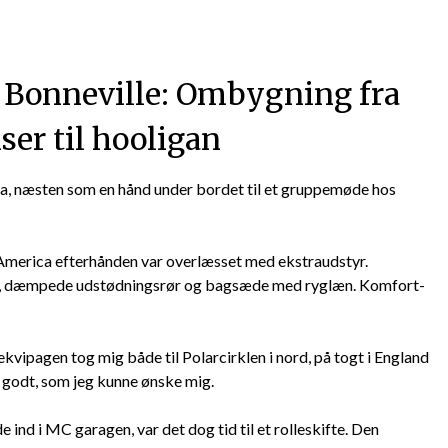
 Bonneville: Ombygning fra
ser til hooligan
a, næsten som en hånd under bordet til et gruppemøde hos
America efterhånden var overlæsset med ekstraudstyr.
er, dæmpede udstødningsrør og bagsæde med ryglæn. Komfort-
ipagen tog mig både til Polarcirklen i nord, på togt i England
å godt, som jeg kunne ønske mig.
de ind i MC garagen, var det dog tid til et rolleskifte. Den