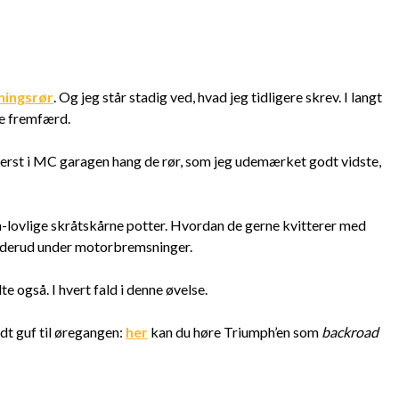
ningsrør
. Og jeg står stadig ved, hvad jeg tidligere skrev. I langt
dte fremfærd.
erst i MC garagen hang de rør, som jeg udemærket godt vidste,
-lovlige skråtskårne potter. Hvordan de gerne kvitterer med
n derud under motorbremsninger.
e også. I hvert fald i denne øvelse.
idt guf til øregangen:
her
kan du høre Triumph’en som
backroad