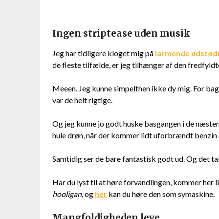
Ingen striptease uden musik
Jeg har tidligere kloget mig på
larmende udstød
de fleste tilfælde, er jeg tilhænger af den fredfyl
Meeen. Jeg kunne simpelthen ikke dy mig. For bag
var de helt rigtige.
Og jeg kunne jo godt huske basgangen i de næsten
hule drøn, når der kommer lidt uforbrændt benzi
Samtidig ser de bare fantastisk godt ud. Og det talt
Har du lyst til at høre forvandlingen, kommer her l
hooligan
, og
her
kan du høre den som symaskine.
Mangfoldigheden leve