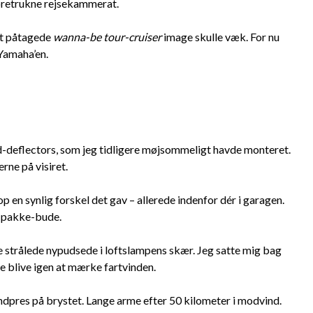
foretrukne rejsekammerat.
Det påtagede
wanna-be tour-cruiser
image skulle væk. For nu
 Yamaha’en.
d-deflectors, som jeg tidligere møjsommeligt havde monteret.
erne på visiret.
en synlig forskel det gav – allerede indenfor dér i garagen.
g pakke-bude.
 de strålede nypudsede i loftslampens skær. Jeg satte mig bag
lle blive igen at mærke fartvinden.
dpres på brystet. Lange arme efter 50 kilometer i modvind.