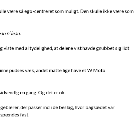
ulle være så ego-centreret som muligt. Den skulle ikke være som
n n’ lean
.
viste med al tydelighed, at delene vist havde gnubbet sig lidt
kunne pudses væk, andet måtte lige have et W Moto
nødvendig en gang. Og det er ok.
agebærer, der passer ind i de beslag, hvor bagsædet var
 spændes fast.