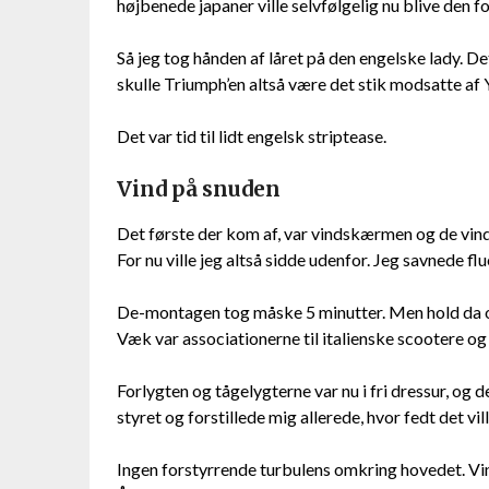
højbenede japaner ville selvfølgelig nu blive den 
Så jeg tog hånden af låret på den engelske lady. 
skulle Triumph’en altså være det stik modsatte af
Det var tid til lidt engelsk striptease.
Vind på snuden
Det første der kom af, var vindskærmen og de vin
For nu ville jeg altså sidde udenfor. Jeg savnede flu
De-montagen tog måske 5 minutter. Men hold da op 
Væk var associationerne til italienske scootere o
Forlygten og tågelygterne var nu i fri dressur, og
styret og forstillede mig allerede, hvor fedt det vi
Ingen forstyrrende turbulens omkring hovedet. Vin