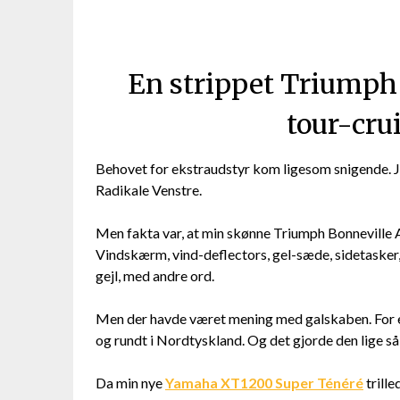
En strippet Triumph
tour-crui
Behovet for ekstraudstyr kom ligesom snigende. J
Radikale Venstre.
Men fakta var, at min skønne Triumph Bonneville 
Vindskærm, vind-deflectors, gel-sæde, sidetask
gejl, med andre ord.
Men der havde været mening med galskaben. For ekv
og rundt i Nordtyskland. Og det gjorde den lige s
Da min nye
Yamaha XT1200 Super Ténéré
trille